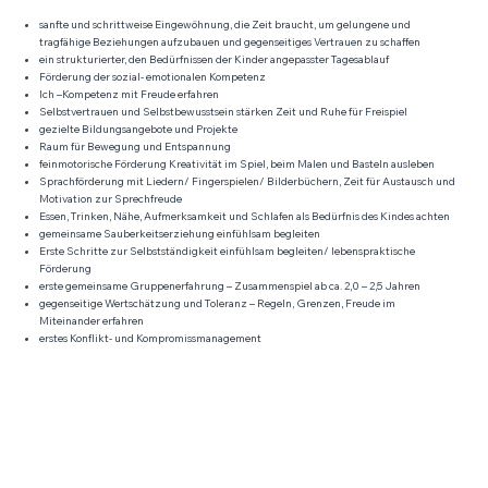
sanfte und schrittweise Eingewöhnung, die Zeit braucht, um gelungene und
tragfähige Beziehungen aufzubauen und gegenseitiges Vertrauen zu schaffen
ein strukturierter, den Bedürfnissen der Kinder angepasster Tagesablauf
Förderung der sozial- emotionalen Kompetenz
Ich –Kompetenz mit Freude erfahren
Selbstvertrauen und Selbstbewusstsein stärken Zeit und Ruhe für Freispiel
gezielte Bildungsangebote und Projekte
Raum für Bewegung und Entspannung
feinmotorische Förderung Kreativität im Spiel, beim Malen und Basteln ausleben
Sprachförderung mit Liedern/ Fingerspielen/ Bilderbüchern, Zeit für Austausch und
Motivation zur Sprechfreude
Essen, Trinken, Nähe, Aufmerksamkeit und Schlafen als Bedürfnis des Kindes achten
gemeinsame Sauberkeitserziehung einfühlsam begleiten
Erste Schritte zur Selbstständigkeit einfühlsam begleiten/ lebenspraktische
Förderung
erste gemeinsame Gruppenerfahrung – Zusammenspiel ab ca. 2,0 – 2,5 Jahren
gegenseitige Wertschätzung und Toleranz – Regeln, Grenzen, Freude im
Miteinander erfahren
erstes Konflikt- und Kompromissmanagement