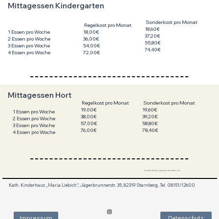
Mittagessen Kindergarten
Sonderkost pro Monat
Regelkost pro Monat
18,60€
18,00€
1 Essen pro Woche
37,20€
36,00€
2 Essen pro Woche
55,80€
54,00€
3 Essen pro Woche
74,40€
72,00€
4 Essen pro Woche
Mittagessen Hort
Regelkost pro Monat
Sonderkost pro Monat
19,00€
19,60€
1 Essen pro Woche
38,00€
39,20€
2 Essen pro Woche
57,00€
58,80€
3 Essen pro Woche
76,00€
78,40€
4 Essen pro Woche
„Sonderkost“( z.B. vegetarisch, lactosefrei, etc.)
Kath. Kinderhaus „Maria Liebich“, Jägerbrunnerstr. 35, 82319 Starnberg, Tel. 08151/12600
Impressum
Datenschutz