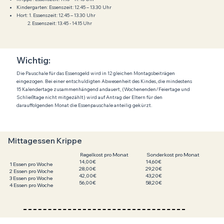
Kindergarten: Essenszeit: 12.45 – 13.30 Uhr
Hort: 1. Essenszeit: 12.45 – 13.30 Uhr
2. Essenszeit: 13.45 - 14.15 Uhr
Wichtig:
Die Pauschale für das Essensgeld wird in 12 gleichen Montagsbeiträgen
eingezogen. Bei einer entschuldigten Abwesenheit des Kindes, die mindestens
15 Kalendertage zusammenhängend andauert, (Wochenenden/Feiertage und
Schließtage nicht mitgezählt) wird auf Antrag der Eltern für den
darauffolgenden Monat die Essenpauschale anteilig gekürzt.
Mittagessen Krippe
Sonderkost pro Monat
Regelkost pro Monat
14,60€
14,00€
1 Essen pro Woche
29,20€
28,00€
2 Essen pro Woche
43,20€
42,00€
3 Essen pro Woche
58,20€
56,00€
4 Essen pro Woche