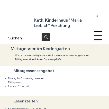
Kath. Kinderhaus "Maria
Liebich" Perchting
Mittagessen im Kindergarten
Wir bekommende täglich ein frisch zubereitetes, warmes, gesundes
Mittagessen eines lokalen Caterers geliefert.
Mittagessensangebot
Montag bis Donnerstag : warmes
Mittagessen
Freitag : 2. Brotzeit
Essenszeiten:
Krippe : Essenszeit: 11.15 – 11.45 Uhr